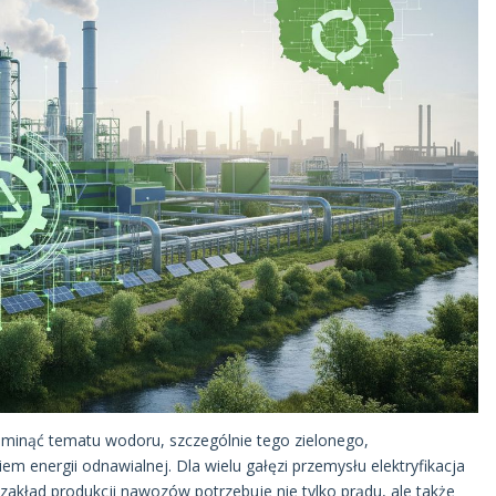
pominąć tematu wodoru, szczególnie tego zielonego,
m energii odnawialnej. Dla wielu gałęzi przemysłu elektryfikacja
 zakład produkcji nawozów potrzebuje nie tylko prądu, ale także