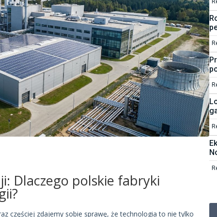
R
Ro
pe
R
Pr
po
R
L
ga
R
E
No
R
i: Dlaczego polskie fabryki
ii?
az częściej zdajemy sobie sprawę, że technologia to nie tylko