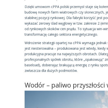
Dzięki umowom cPPA polski przemysł staje się kołe
budowę nowych farm wiatrowych czy słonecznych, jeś
stabilnej pozycji rynkowej. Dla fabryki korzyść jest
wykazać zerowy ślad węglowy w tzw. zakresie 2 (emisj
od rynkowych skoków cen prądu. To sytuacja win-wi
transformację całego sektora energetycznego.
Wdrożenie strategii opartej na cPPA wymaga jednak sol
jest niesterowalna – produkowana jest wtedy, kiedy wi
produkcyjna pracuje na najwyższych obrotach. Dlateg
profesjonalnych spółek obrotu, które „opakowują” zm
baseload), dobierając brakującą energię z rynku spo
zwłaszcza dla dużych podmiotów.
Wodór – paliwo przyszłości