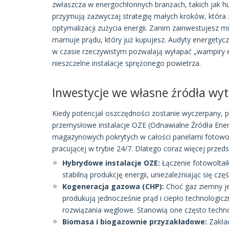
zwłaszcza w energochłonnych branżach, takich jak h
przyjmują zazwyczaj strategię małych kroków, która z
optymalizacji zużycia energii. Zanim zainwestujesz m
marnuje prądu, który już kupujesz. Audyty energetyc
w czasie rzeczywistym pozwalają wyłapać „wampiry 
nieszczelne instalacje sprężonego powietrza.
Inwestycje we własne źródła wy
Kiedy potencjał oszczędności zostanie wyczerpany, pr
przemysłowe instalacje OZE (Odnawialne Źródła Energi
magazynowych pokrytych w całości panelami fotowolta
pracującej w trybie 24/7. Dlatego coraz więcej przeds
Hybrydowe instalacje OZE:
Łączenie fotowoltaik
stabilną produkcję energii, uniezależniając się 
Kogeneracja gazowa (CHP):
Choć gaz ziemny j
produkują jednocześnie prąd i ciepło technologicz
rozwiązania węglowe. Stanowią one często techn
Biomasa i biogazownie przyzakładowe:
Zakła