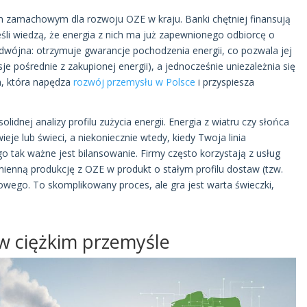
m zamachowym dla rozwoju OZE w kraju. Banki chętniej finansują
li wiedzą, że energia z nich ma już zapewnionego odbiorcę o
 podwójna: otrzymuje gwarancje pochodzenia energii, co pozwala jej
e pośrednie z zakupionej energii), a jednocześnie uniezależnia się
n, która napędza
rozwój przemysłu w Polsce
i przyspiesza
idnej analizy profilu zużycia energii. Energia z wiatru czy słońca
eje lub świeci, a niekoniecznie wtedy, kiedy Twoja linia
o tak ważne jest bilansowanie. Firmy często korzystają z usług
ienną produkcję z OZE w produkt o stałym profilu dostaw (tzw.
towego. To skomplikowany proces, ale gra jest warta świeczki,
 w ciężkim przemyśle