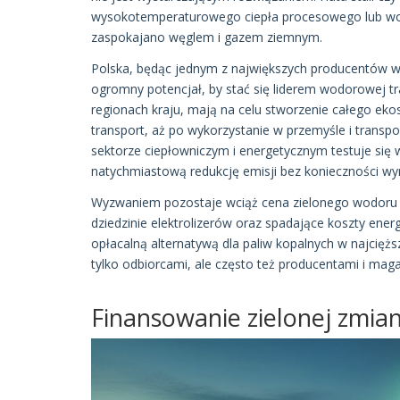
wysokotemperaturowego ciepła procesowego lub wo
zaspokajano węglem i gazem ziemnym.
Polska, będąc jednym z największych producentów w
ogromny potencjał, by stać się liderem wodorowej t
regionach kraju, mają na celu stworzenie całego ek
transport, aż po wykorzystanie w przemyśle i transpor
sektorze ciepłowniczym i energetycznym testuje się
natychmiastową redukcję emisji bez konieczności wymi
Wyzwaniem pozostaje wciąż cena zielonego wodoru or
dziedzinie elektrolizerów oraz spadające koszty ener
opłacalną alternatywą dla paliw kopalnych w najcięż
tylko odbiorcami, ale często też producentami i maga
Finansowanie zielonej zmian