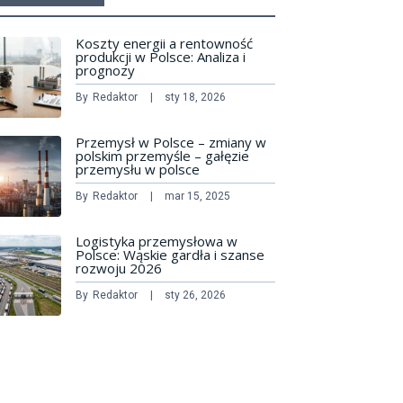
Koszty energii a rentowność
produkcji w Polsce: Analiza i
prognozy
By
Redaktor
sty 18, 2026
Przemysł w Polsce – zmiany w
polskim przemyśle – gałęzie
przemysłu w polsce
By
Redaktor
mar 15, 2025
Logistyka przemysłowa w
Polsce: Wąskie gardła i szanse
rozwoju 2026
By
Redaktor
sty 26, 2026