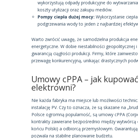
wykorzystują odpady produkcyjne do wytwarzania w
koszty utylizacji oraz zakupu mediów.
Pompy ciepła dużej mocy:
Wykorzystanie ciepł
podgrzewania wody to jeden z najbardziej efekty
Warto zwrócić uwagę, że samodzielna produkcja energ
energetyczne. W dobie niestabilności geopolitycznej i
gwarancją ciągłości produkcji. Firmy, które zainwe
przewagę konkurencyjną, unikając drastycznych pod
Umowy cPPA – jak kupować 
elektrowni?
Nie każda fabryka ma miejsce lub możliwości techni
instalację PV. Czy to oznacza, że są skazane na „brud
Polsce ogromną popularność, są umowy cPPA (Corpo
kontrakty zawierane bezpośrednio między wytwórcą e
końcu Polski) a odbiorcą przemysłowym. Gwarantują on
pozwala na stabilne planowanie budżetu.