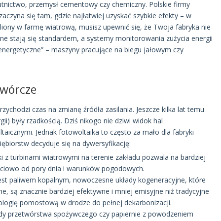
utnictwo, przemysł cementowy czy chemiczny. Polskie firmy
aczyna się tam, gdzie najłatwiej uzyskać szybkie efekty – w
iliony w farmę wiatrową, musisz upewnić się, że Twoja fabryka nie
zne stają się standardem, a systemy monitorowania zużycia energii
energetyczne” – maszyny pracujące na biegu jałowym czy
twórcze
zychodzi czas na zmianę źródła zasilania. Jeszcze kilka lat temu
i) były rzadkością. Dziś nikogo nie dziwi widok hal
icznymi. Jednak fotowoltaika to często za mało dla fabryki
iębiorstw decyduje się na dywersyfikację:
i z turbinami wiatrowymi na terenie zakładu pozwala na bardziej
częściowo od pory dnia i warunków pogodowych.
est paliwem kopalnym, nowoczesne układy kogeneracyjne, które
ne, są znacznie bardziej efektywne i mniej emisyjne niż tradycyjne
ologię pomostową w drodze do pełnej dekarbonizacji.
dy przetwórstwa spożywczego czy papiernie z powodzeniem