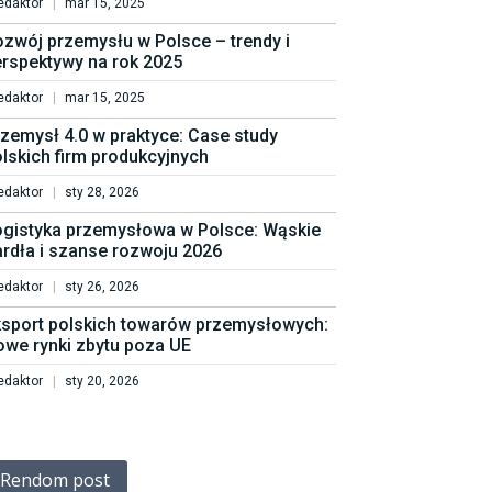
edaktor
mar 15, 2025
zwój przemysłu w Polsce – trendy i
rspektywy na rok 2025
edaktor
mar 15, 2025
zemysł 4.0 w praktyce: Case study
lskich firm produkcyjnych
edaktor
sty 28, 2026
ogistyka przemysłowa w Polsce: Wąskie
rdła i szanse rozwoju 2026
edaktor
sty 26, 2026
ksport polskich towarów przemysłowych:
we rynki zbytu poza UE
edaktor
sty 20, 2026
Rendom post