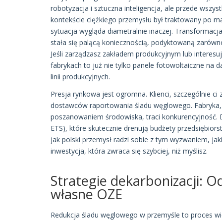
robotyzacja i sztuczna inteligencja, ale przede wsz
kontekście ciężkiego przemysłu był traktowany po m
sytuacja wygląda diametralnie inaczej. Transformacja
stała się palącą koniecznością, podyktowaną zarówn
Jeśli zarządzasz zakładem produkcyjnym lub interesu
fabrykach to już nie tylko panele fotowoltaiczne na 
linii produkcyjnych.
Presja rynkowa jest ogromna. Klienci, szczególnie c
dostawców raportowania śladu węglowego. Fabryka, kt
poszanowaniem środowiska, traci konkurencyjność. 
ETS), które skutecznie drenują budżety przedsiębiors
jak polski przemysł radzi sobie z tym wyzwaniem, ja
inwestycja, która zwraca się szybciej, niż myślisz.
Strategie dekarbonizacji: 
własne OZE
Redukcja śladu węglowego w przemyśle to proces wiel