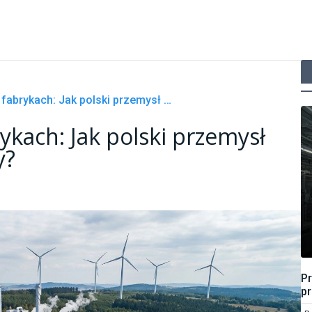
Zielona energia w fabrykach: Jak polski przemysł redukuje ślad węglowy?
ykach: Jak polski przemysł
y?
P
pr