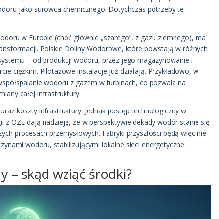
doru jako surowca chemicznego. Dotychczas potrzeby te
odoru w Europie (choć głównie „szarego”, z gazu ziemnego), ma
ransformacji. Polskie Doliny Wodorowe, które powstają w różnych
osystemu – od produkcji wodoru, przez jego magazynowanie i
cie ciężkim. Pilotażowe instalacje już działają. Przykładowo, w
 współspalanie wodoru z gazem w turbinach, co pozwala na
any całej infrastruktury.
az koszty infrastruktury. Jednak postęp technologiczny w
gii z OZE dają nadzieję, że w perspektywie dekady wodór stanie się
szych procesach przemysłowych. Fabryki przyszłości będą więc nie
zynami wodoru, stabilizującymi lokalne sieci energetyczne.
y – skąd wziąć środki?