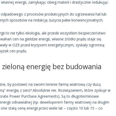
łasnej energii, zamykając obieg materii i drastycznie redukując
a odpadowego z procesów produkcyjnych do ogrzewania hal lub
wnych sposobów na redukcję zużycia paliw konwencjonalnych.
ii to nie tylko ekologia, ale przede wszystkim bezpieczeństwo
 wahań cen na giełdzie energii, własne źródło prądu staje się
stowały w OZE przed kryzysem energetycznym, zyskały ogromną
wyżek cen prądu.
zieloną energię bez budowania
czne, by postawić na swoim terenie farmę wiatrową czy dużą
ną” energię z sieci? Absolutnie nie. Rozwiązaniem, które zyskuje w
rate Power Purchase Agreements). Są to długoterminowe
nergii odnawialnej (np. deweloperem farmy wiatrowej na drugim
e stałą cenę energii przez wiele lat – często 10 lub 15 – co