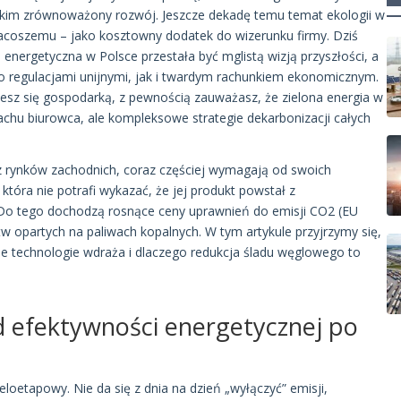
ystkim zrównoważony rozwój. Jeszcze dekadę temu temat ekologii w
acoszemu – jako kosztowny dodatek do wizerunku firmy. Dziś
 energetyczna w Polsce przestała być mglistą wizją przyszłości, a
o regulacjami unijnymi, jak i twardym rachunkiem ekonomicznym.
jesz się gospodarką, z pewnością zauważasz, że zielona energia w
dachu biurowca, ale kompleksowe strategie dekarbonizacji całych
i z rynków zachodnich, coraz częściej wymagają od swoich
óra nie potrafi wykazać, że jej produkt powstał z
Do tego dochodzą rosnące ceny uprawnień do emisji CO2 (EU
tw opartych na paliwach kopalnych. W tym artykule przyjrzymy się,
kie technologie wdraża i dlaczego redukcja śladu węglowego to
Od efektywności energetycznej po
oetapowy. Nie da się z dnia na dzień „wyłączyć” emisji,